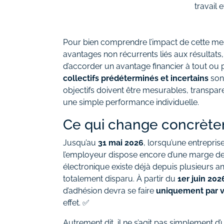
travail 
Pour bien comprendre l’impact de cette mesur
avantages non récurrents liés aux résultat
d’accorder un avantage financier à tout ou 
collectifs prédéterminés et incertains
sont
objectifs doivent être mesurables, transparent
une simple performance individuelle.
Ce qui change concrètem
Jusqu’au
31 mai 2026
, lorsqu’une entrepris
l’employeur dispose encore d’une marge de c
électronique existe déjà depuis plusieurs a
totalement disparu. À partir du
1er juin 202
d’adhésion devra se faire
uniquement par v
effet. ✅
Autrement dit, il ne s’agit pas simplement d