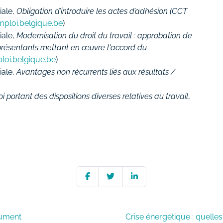
iale,
Obligation d’introduire les actes d’adhésion (CCT
mploi.belgique.be
)
iale,
Modernisation du droit du travail : approbation de
résentants mettant en œuvre l'accord du
loi.belgique.be
)
iale,
Avantages non récurrents liés aux résultats /
oi portant des dispositions diverses relatives au travail
,
lument
Crise énergétique : quell