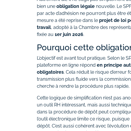
bien une
obligation légale
nouvelle. Le SPF
par acte d’adhésion ne pourront plus être ét
mesure a été reprise dans le
projet de loi 
travail
, adopté à la Chambre des représent
fixée au
1er juin 2026
.
Pourquoi cette obligation
L’objectif est avant tout pratique. Selon le S
plateforme en ligne répond
en principe au
obligatoires
. Cela réduit le risque d’erreur 
transmission plus fluide vers la commission p
cherche à rendre la procédure plus rapide, p
Cette logique de simplification n’est pas an
un outil RH intéressant, mais aussi techniqu
dans la procédure de dépôt peut compliquer 
l’outil électronique limite ce risque, puisqu
dépôt. C’est aussi cohérent avec l’évolution 