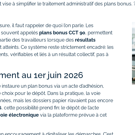
et vise à simplifier le traitement administratif des plans bonus.
e, il faut rappeler de quoi l’on parle. Les
s, souvent appelés
plans bonus CCT 90
, permettent
partie des travailleurs lorsque des
résultats
 atteints. Ce système reste strictement encadré: les
s, vérifiables et liés à un résultat collectif, pas à
ent au 1er juin 2026
e instaure un plan bonus via un acte d’adhésion,
hoix pour le dépôt. Dans la pratique, la voie
nnées, mais les dossiers papier n’avaient pas encore
6
, cette possibilité prend fin: le dépôt de l’acte
oie électronique
via la plateforme prévue à cet
’un encouragement à digitaliser les démarches. C’est