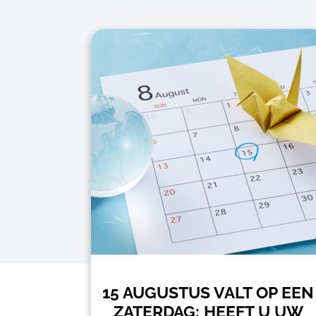
RT ER
15 AUGUSTUS VALT OP EEN
E
ZATERDAG: HEEFT U UW