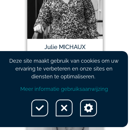
Julie MICHAUX
Adviseur salarisbeheer
Deze site maakt gebruik van cookies om uw
ervaring te verbeteren en onze sites en
081/13.87.63
diensten te optimaliseren.
Meer informatie gebruiksaanwijzing