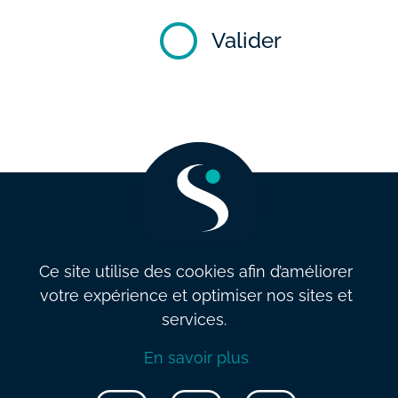
Valider
Ce site utilise des cookies afin d’améliorer
votre expérience et optimiser nos sites et
info@salarysolution.be
•
+32 2 521 79 79
services.
Conditions générales de vente
•
Politique de confidentialité
•
En savoir plus
Politique et qualité