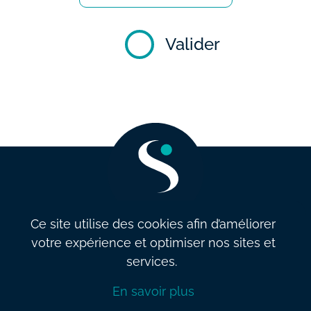
Valider
Ce site utilise des cookies afin d’améliorer
votre expérience et optimiser nos sites et
info@salarysolution.be
•
+32 2 521 79 79
services.
Conditions générales de vente
•
Politique de confidentialité
•
En savoir plus
Politique et qualité