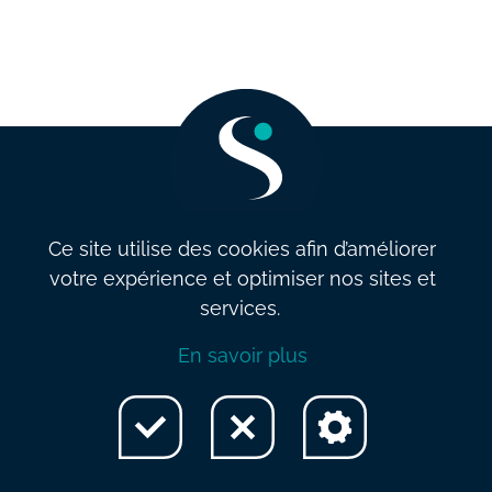
Ce site utilise des cookies afin d’améliorer
votre expérience et optimiser nos sites et
info@salarysolution.be
•
+32 2 521 79 79
services.
Conditions générales de vente
•
Politique de confidentialité
•
En savoir plus
Politique et qualité