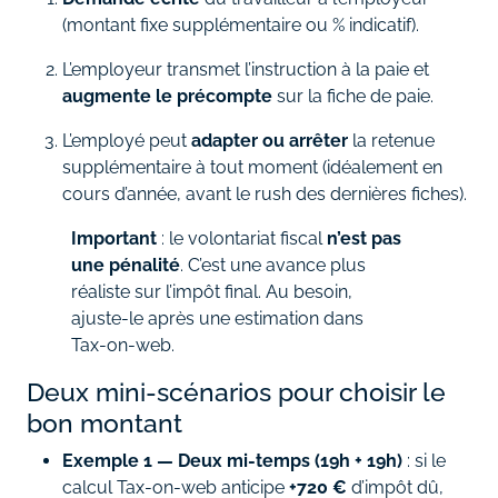
(montant fixe supplémentaire ou % indicatif).
L’employeur transmet l’instruction à la paie et
augmente le précompte
sur la fiche de paie.
L’employé peut
adapter ou arrêter
la retenue
supplémentaire à tout moment (idéalement en
cours d’année, avant le rush des dernières fiches).
Important
: le volontariat fiscal
n’est pas
une pénalité
. C’est une avance plus
réaliste sur l’impôt final. Au besoin,
ajuste‑le après une estimation dans
Tax‑on‑web.
Deux mini‑scénarios pour choisir le
bon montant
Exemple 1 — Deux mi‑temps (19h + 19h)
: si le
calcul Tax‑on‑web anticipe
+720 €
d’impôt dû,