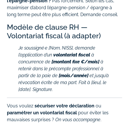
l’épargne‑pension ?
Pas forcément. Selon les cas,
maximiser d’abord l’épargne‑pension / épargne à
long terme peut être plus efficient. Demande conseil.
Modèle de clause RH —
Volontariat fiscal (à adapter)
Je soussigné·e [Nom, NISS], demande
l’application d’un
volontariat fiscal
à
concurrence de
[montant fixe €/mois]
à
retenir dans le précompte professionnel à
partir de la paie de
[mois/année]
et jusqu’à
révocation écrite de ma part. Fait à [lieu], le
[date]. Signature.
Vous voulez
sécuriser votre déclaration
ou
paramétrer un volontariat fiscal
pour éviter les
mauvaises surprises ?
On vous accompagne
.